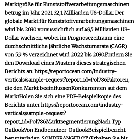
Marktgröße für Kunststoffverarbeitungsmaschinen
betrug im Jahr 2021 32,1 Milliarden US-Dollar. Der
globale Markt für Kunststoffverarbeitungsmaschinen
wird bis 2030 voraussichtlich auf 49,5 Milliarden US-
Dollar wachsen, wobei im Prognosezeitraum eine
durchschnittliche jährliche Wachstumsrate (CAGR)
von 5,9 % verzeichnet wird 2022 bis 2030.
Fordern Sie
den Download eines Musters dieses strategischen
Berichts an: https://reportocean.com/industry-
verticals/sample-request?report_id=Pol786
Faktoren,
die den Markt beeinflussen
Konkurrenten auf dem
Markt
Holen Sie sich eine PDF-Beispielkopie des
Berichts unter https://reportocean.com/industry-
verticals/sample-request?
report_id=Pol786
Marktsegmentierung
Nach Typ
Outlook
Von Endbenutzer-Outlook
Beispielbericht
herunterladen, SONDERANGEBOT (Erhalten Sie bis