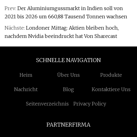
Prev:
Der Aluminiumgussmarkt in Indien soll von
2021 bis 2026 um 660,88 Tausend Tonnen wachsen
Nächste:
Londoner Mittag: Aktien bleiben hoch,
nachdem Nvidia beeindruckt hat Von Sharecast
SCHNELLE NAVIGATION
Heim
Über Uns
Produkte
Nachricht
Blog
Kontaktiere Uns
Seitenverzeichnis
Privacy Policy
PARTNERFIRMA