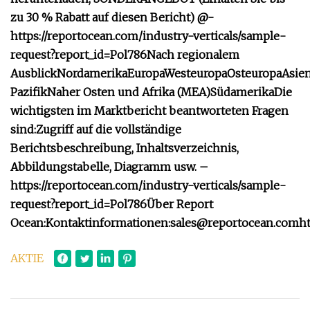
zu 30 % Rabatt auf diesen Bericht) @-
https://reportocean.com/industry-verticals/sample-
request?report_id=Pol786
Nach regionalem
Ausblick
Nordamerika
Europa
Westeuropa
Osteuropa
Asie
Pazifik
Naher Osten und Afrika (MEA)
Südamerika
Die
wichtigsten im Marktbericht beantworteten Fragen
sind:
Zugriff auf die vollständige
Berichtsbeschreibung, Inhaltsverzeichnis,
Abbildungstabelle, Diagramm usw. –
https://reportocean.com/industry-verticals/sample-
request?report_id=Pol786
Über Report
Ocean:
Kontaktinformationen:
sales@reportocean.com
h
AKTIE