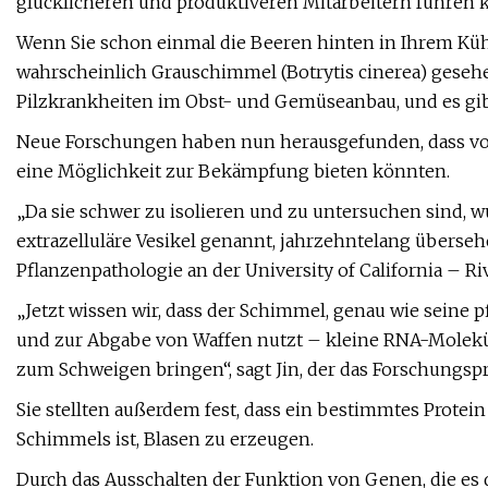
glücklicheren und produktiveren Mitarbeitern führen 
Wenn Sie schon einmal die Beeren hinten in Ihrem Kü
wahrscheinlich Grauschimmel (Botrytis cinerea) gesehe
Pilzkrankheiten im Obst- und Gemüseanbau, und es gibt 
Neue Forschungen haben nun herausgefunden, dass vo
eine Möglichkeit zur Bekämpfung bieten könnten.
„Da sie schwer zu isolieren und zu untersuchen sind, w
extrazelluläre Vesikel genannt, jahrzehntelang übersehe
Pflanzenpathologie an der University of California – Riv
„Jetzt wissen wir, dass der Schimmel, genau wie seine p
und zur Abgabe von Waffen nutzt – kleine RNA-Molekü
zum Schweigen bringen“, sagt Jin, der das Forschungspro
Sie stellten außerdem fest, dass ein bestimmtes Protein
Schimmels ist, Blasen zu erzeugen.
Durch das Ausschalten der Funktion von Genen, die es