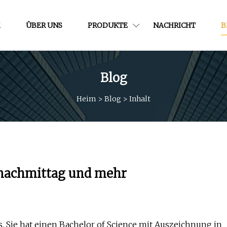
M
ÜBER UNS
PRODUKTE
NACHRICHT
B
Blog
Heim
>
Blog
>
Inhalt
gnachmittag und mehr
. Sie hat einen Bachelor of Science mit Auszeichnung in