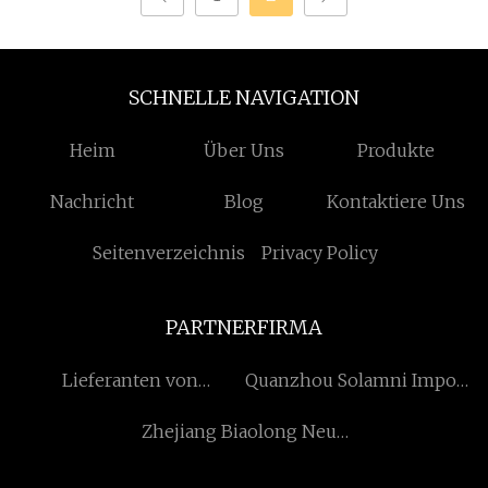
SCHNELLE NAVIGATION
Heim
Über Uns
Produkte
Nachricht
Blog
Kontaktiere Uns
Seitenverzeichnis
Privacy Policy
PARTNERFIRMA
Lieferanten von
Quanzhou Solamni Import
Baumwoll-
Und Export Co., Ltd.
Zhejiang Biaolong Neue
Autoabdeckungen
Materialien Co., Ltd.