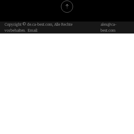
Copyright © de.ca-best.com, Alle Rechte
alex@ca-
vorbehalten. Email:
best.com