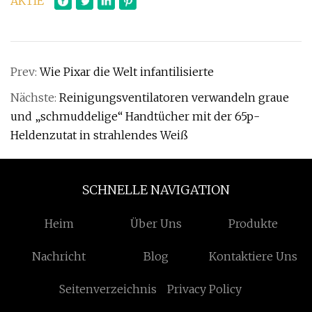
AKTIE
Prev:
Wie Pixar die Welt infantilisierte
Nächste:
Reinigungsventilatoren verwandeln graue
und „schmuddelige“ Handtücher mit der 65p-
Heldenzutat in strahlendes Weiß
SCHNELLE NAVIGATION
Heim
Über Uns
Produkte
Nachricht
Blog
Kontaktiere Uns
Seitenverzeichnis
Privacy Policy