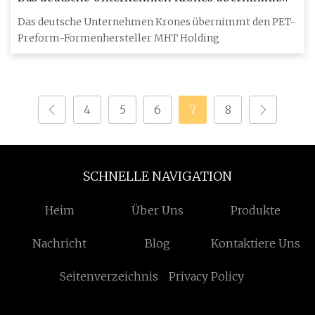
den PET-Preform-Formenhersteller MHT Holding
Das deutsche Unternehmen Krones übernimmt den PET-
Preform-Formenhersteller MHT Holding
4
5
6
7
8
SCHNELLE NAVIGATION
Heim
Über Uns
Produkte
Nachricht
Blog
Kontaktiere Uns
Seitenverzeichnis
Privacy Policy