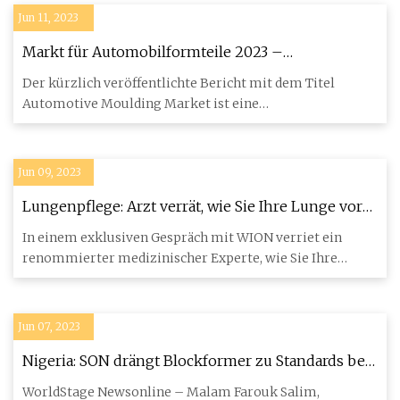
Jun 11, 2023
Markt für Automobilformteile 2023 –
Wirtschaftsakteure
Der kürzlich veröffentlichte Bericht mit dem Titel
Automotive Moulding Market ist eine
Zusammenstellung sachlicher und
Jun 09, 2023
Lungenpflege: Arzt verrät, wie Sie Ihre Lunge vor
Lungenkrebs schützen können
In einem exklusiven Gespräch mit WION verriet ein
renommierter medizinischer Experte, wie Sie Ihre
Lunge gesund halten
Jun 07, 2023
Nigeria: SON drängt Blockformer zu Standards bei
der Bewältigung von Gebäudeeinstürzen
WorldStage Newsonline – Malam Farouk Salim,