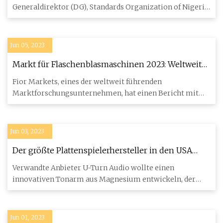
Generaldirektor (DG), Standards Organization of Nigeria
(SON), hat die Natio
Jun 05, 2023
Markt für Flaschenblasmaschinen 2023: Weltweites
Geschäftswachstum und Verbrauchsstatus bis 2032
Fior Markets, eines der weltweit führenden
Marktforschungsunternehmen, hat einen Bericht mit
dem Titel „Bottle Blowing M
Jun 03, 2023
Der größte Plattenspielerhersteller in den USA
verwendet Magnesiumformteile, um die
Verwandte Anbieter U-Turn Audio wollte einen
Klangqualität zu verbessern
innovativen Tonarm aus Magnesium entwickeln, der
aufgrund seiner leichten,
Jun 01, 2023