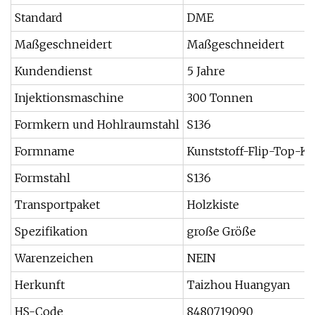
Standard
DME
Maßgeschneidert
Maßgeschneidert
Kundendienst
5 Jahre
Injektionsmaschine
300 Tonnen
Formkern und Hohlraumstahl
S136
Formname
Kunststoff-Flip-Top-K
Formstahl
S136
Transportpaket
Holzkiste
Spezifikation
große Größe
Warenzeichen
NEIN
Herkunft
Taizhou Huangyan
HS-Code
8480719090