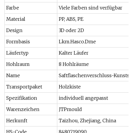
Farbe
Viele Farben sind verfügbar
Material
PP, ABS, PE
Design
3D oder 2D
Formbasis
Lkm.Hasco.Dme
Läufertyp
Kalter Läufer
Hohlraum
8 Hohlräume
Name
Saftflaschenverschluss-Kunsts
Transportpaket
Holzkiste
Spezifikation
individuell angepasst
Warenzeichen
JTPmould
Herkunft
Taizhou, Zhejiang, China
HS-Code
8480719090