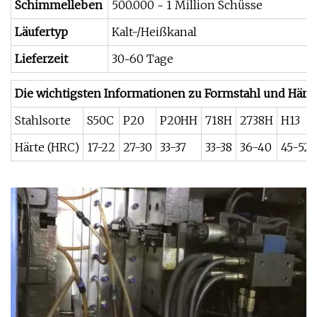
Schimmelleben
500.000 ~ 1 Million Schüsse
Läufertyp
Kalt-/Heißkanal
Lieferzeit
30~60 Tage
Die wichtigsten Informationen zu Formstahl und Härte 
Stahlsorte
S50C
P20
P20HH
718H
2738H
H13
Härte (HRC)
17-22
27-30
33-37
33-38
36-40
45-52