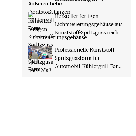
Kühlergrill-Form, Kunststoff-
Spritzguss-Hersteller, Grill-
Hersteller fertigen
Form
Lichtsteuerungsgehäuse aus
Kunststoff-Spritzguss nach
Maß
Professionelle Kunststoff-
Spritzgussform für
Automobil-Kühlergrill-Form,
Auto-Außen-Frontgrill-
Form-Fabrik-
Formenhersteller