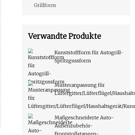
Grillform
Verwandte Produkte
Kunststoffform für Autogrill-
Spritzgussform
Musteranpassung für
Lüftergitter/Lüfterflügel/Haushal
Maßgeschneiderte Auto-
Außenzubehör-
Frontstoßstangen-