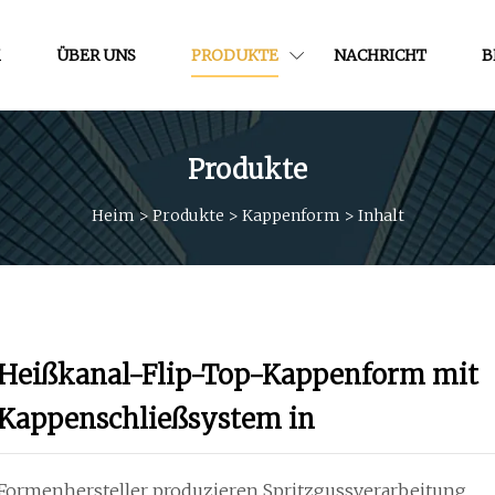
M
ÜBER UNS
PRODUKTE
NACHRICHT
B
Produkte
Heim
>
Produkte
>
Kappenform
>
Inhalt
Heißkanal-Flip-Top-Kappenform mit
Kappenschließsystem in
Formenhersteller produzieren Spritzgussverarbeitung