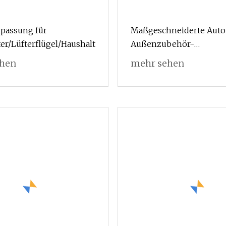
passung für
Maßgeschneiderte Auto
ter/Lüfterflügel/Haushaltsgerät/Kunststoffform/Industriev
Außenzubehör-
Frontstoßstangen-Kühle
ehen
mehr sehen
Form, Kunststoff-Spritz
Hersteller, Grill-Form