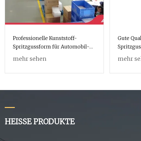
Professionelle Kunststoff-
Gute Qual
Spritzgussform für Automobil-
Spritzgus
Kühlergrill-Form, Auto-Außen-
mehr sehen
mehr s
Frontgrill-Form-Fabrik-
Formenhersteller
HEISSE PRODUKTE