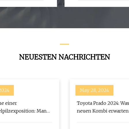
NEUESTEN NACHRICHTEN
 2024
May 28, 2024
e einer
Toyota Prado 2024: Wa
pilzexposition: Mann
neuen Kombi erwarte
nsland liegt drei
im Koma, nachdem er