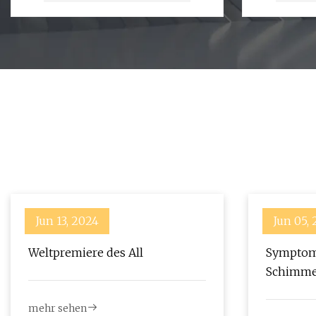
Jun 13, 2024
Jun 05,
Weltpremiere des All
Symptom
Schimmel
aus Quee
mehr sehen
Monate 