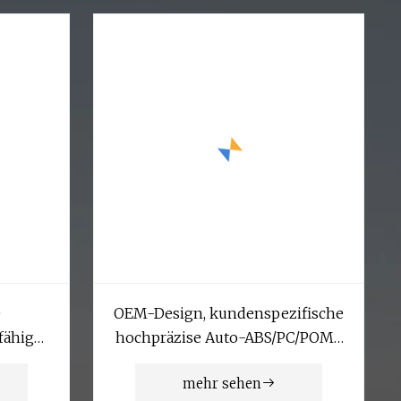
e
OEM-Design, kundenspezifische
fähige
hochpräzise Auto-ABS/PC/POM-
Kunststoffspritzgussform mit
mehr sehen
Heißkanal oder Druckgussform