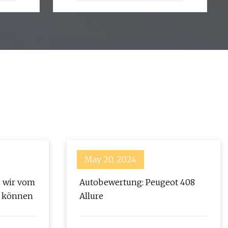
für
Auto/Medizin/Spielzeug/Haushalt/Elektr
May 20, 2024
s wir vom
Autobewertung: Peugeot 408
n können
Allure