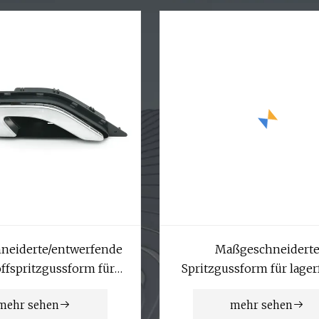
neiderte/entwerfende
Maßgeschneidert
ffspritzgussform für
Spritzgussform für lager
te Abdeckungen für
Kunststoffkisten-
mehr sehen
mehr sehen
Autoteile
Umsatzbehälter