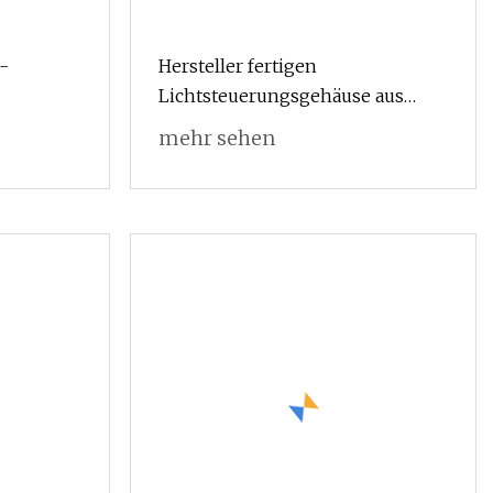
-
Hersteller fertigen
entilator
Lichtsteuerungsgehäuse aus
rgrill-
Kunststoff-Spritzguss nach Maß
mehr sehen
guss-